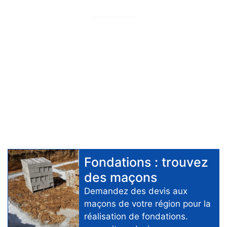
Par
Tefy2
Fondations
: trouvez
des
maçons
Demandez des devis aux
maçons
de votre région pour
la
réalisation de fondations
.