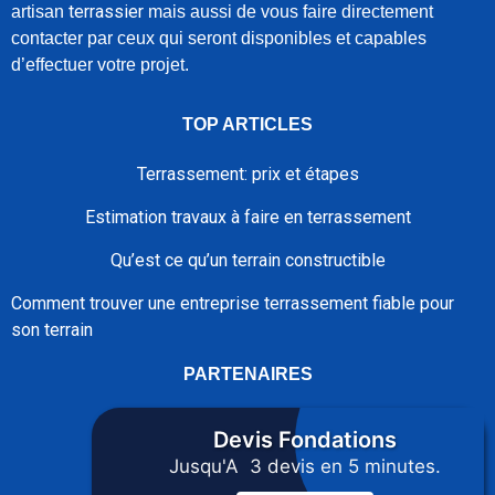
terrassier
artisan
m
ais aussi de vous faire directement
contacter par ceux qui seront disponibles et capables
d’effectuer votre projet.
TOP ARTICLES
Terrassement: prix et étapes
Estimation travaux à faire en terrassement
Qu’est ce qu’un terrain constructible
Comment trouver une entreprise terrassement fiable pour
son terrain
PARTENAIRES
isolationcombles.fr
Devis
Fondations
Jusqu'A 3 devis en 5 minutes.
guiderenovation.fr