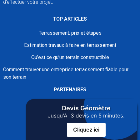
d’effectuer votre projet.
TOP ARTICLES
Terrassement: prix et étapes
Estimation travaux à faire en terrassement
Qu’est ce qu’un terrain constructible
Comment trouver une entreprise terrassement fiable pour
son terrain
PARTENAIRES
isolationcombles.fr
Devis
Géomètre
Jusqu'A 3 devis en 5 minutes.
guiderenovation.fr
nivellement.com
Cliquez ici